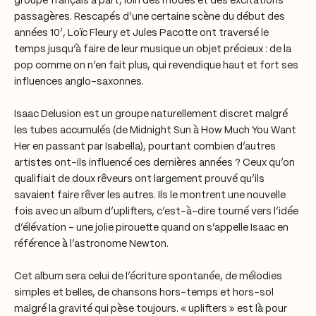
groupe français à part, loin des modes et des excitations
passagères. Rescapés d’une certaine scène du début des
années 10’, Loïc Fleury et Jules Pacotte ont traversé le
temps jusqu’à faire de leur musique un objet précieux : de la
pop comme on n‘en fait plus, qui revendique haut et fort ses
influences anglo-saxonnes.
Isaac Delusion est un groupe naturellement discret malgré
les tubes accumulés (de Midnight Sun à How Much You Want
Her en passant par Isabella), pourtant combien d’autres
artistes ont-ils influencé ces dernières années ? Ceux qu’on
qualifiait de doux rêveurs ont largement prouvé qu’ils
savaient faire rêver les autres. Ils le montrent une nouvelle
fois avec un album d’uplifters, c’est-à-dire tourné vers l’idée
d’élévation – une jolie pirouette quand on s’appelle Isaac en
référence à l’astronome Newton.
Cet album sera celui de l’écriture spontanée, de mélodies
simples et belles, de chansons hors-temps et hors-sol
malgré la gravité qui pèse toujours. « uplifters » est là pour