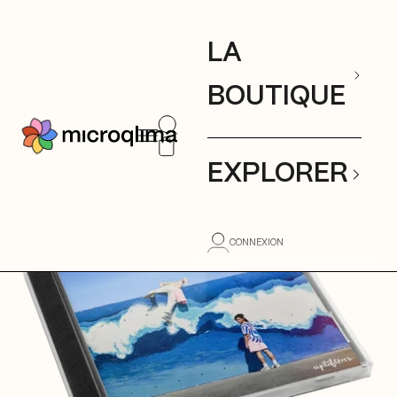
Passer au contenu
Panier
Votre panier est vide
LA
BOUTIQUE
Ouvrir la recherche
Ouvrir la navigation
mıcroqlıma
Voir le panier
EXPLORER
CONNEXION