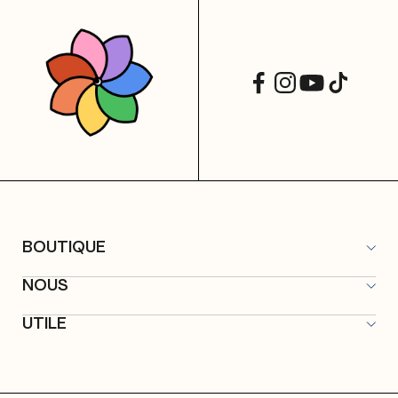
BOUTIQUE
Tous les articles
NOUS
Merch microqlima
À propos
Promos
UTILE
Label
Contact
Éditions
FAQ
Studios
Livraison & retours
Événements