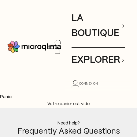
Passer au contenu
LA
BOUTIQUE
Ouvrir la recherche
Ouvrir la navigation
mıcroqlıma
Voir le panier
EXPLORER
CONNEXION
Panier
Votre panier est vide
Need help?
Frequently Asked Questions