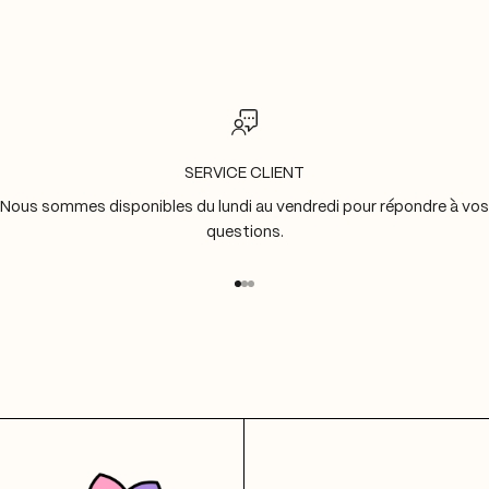
SERVICE CLIENT
Nous sommes disponibles du lundi au vendredi pour répondre à vos
questions.
Aller à l'élément 1
Aller à l'élément 2
Aller à l'élément 3