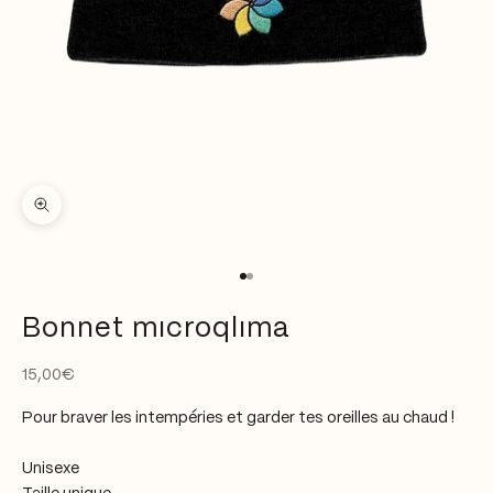
Zoomer sur l'image
Aller à l'élément 1
Aller à l'élément 2
Bonnet mıcroqlıma
Prix de vente
15,00€
Pour braver les intempéries et garder tes oreilles au chaud !
Unisexe