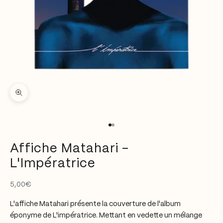
Zoomer sur l'image
Aller à l'élément 1
Aller à l'élément 2
Affiche Matahari -
L'Impératrice
Prix de vente
5,00€
L'affiche Matahari présente la couverture de l'album
éponyme de L'impératrice. Mettant en vedette un mélange