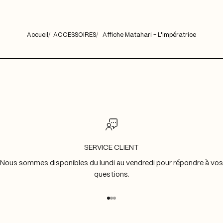
Accueil
ACCESSOIRES
Affiche Matahari - L'Impératrice
SERVICE CLIENT
Nous sommes disponibles du lundi au vendredi pour répondre à vos
questions.
Aller à l'élément 1
Aller à l'élément 2
Aller à l'élément 3