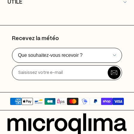
UTILE
Label
Contact
Éditions
FAQ
Studios
Livraison & retours
Événements
Politique de confidentialité
Recevez la météo
CGV
Mentions légales
Que souhaitez-vous recevoir ?